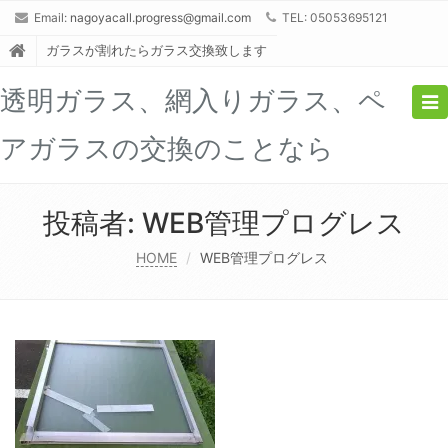
Email:
nagoyacall.progress@gmail.com
TEL: 05053695121
ガラスが割れたらガラス交換致します
透明ガラス、網入りガラス、ペ
Tog
nav
アガラスの交換のことなら
投稿者:
WEB管理プログレス
HOME
WEB管理プログレス