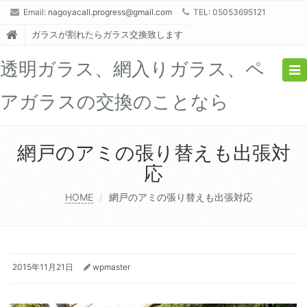
Email:
nagoyacall.progress@gmail.com
TEL: 05053695121
ガラスが割れたらガラス交換致します
透明ガラス、網入りガラス、ペ
Tog
nav
アガラスの交換のことなら
網戸のアミの張り替えも出張対
応
HOME
網戸のアミの張り替えも出張対応
2015年11月21日
wpmaster