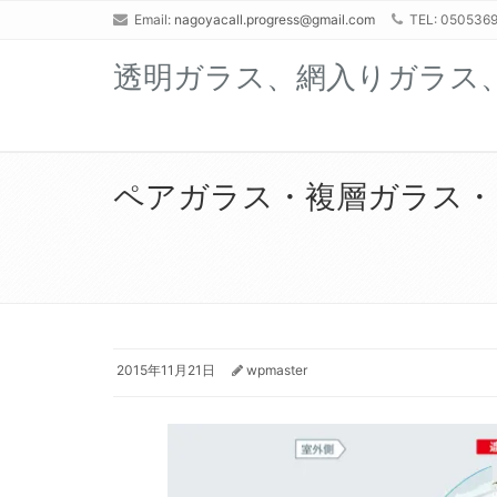
Email:
nagoyacall.progress@gmail.com
TEL: 0505369
透明ガラス、網入りガラス
ペアガラス・複層ガラス・
2015年11月21日
wpmaster