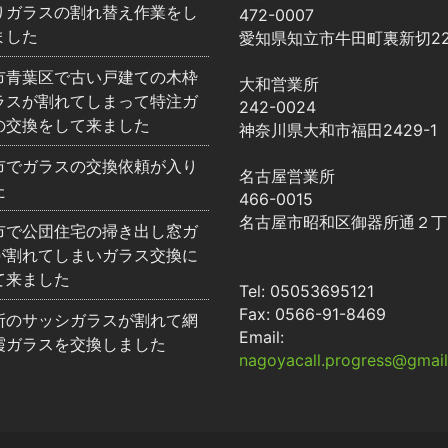
りガラスの割れ替え作業をし
472-0007
ました
愛知県知立市牛田町裏新切22
市青葉区で古い戸建ての木枠
大和営業所
ラスが割れてしまって特注ガ
242-0024
の交換をして来ました
神奈川県大和市福田2429-1
市でガラスの交換依頼が入り
名古屋営業所
た
466-0015
名古屋市昭和区御器所通２丁目
市で公団住宅の掃き出し窓ガ
が割れてしまいガラス交換に
て来ました
Tel: 05053695121
Fax: 0566-91-8469
所のサッシガラスが割れて網
Email:
霞ガラスを交換しました
nagoyacall.progress@gmai