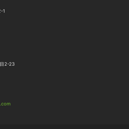
-1
2-23
l.com