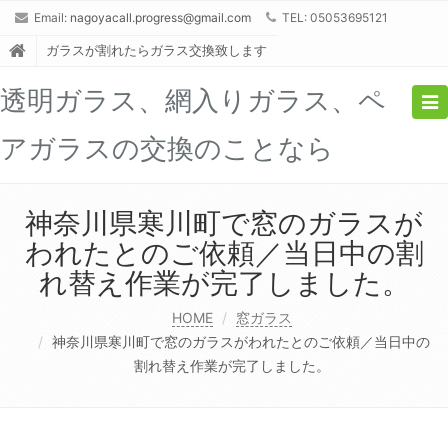
Email:
nagoyacall.progress@gmail.com
TEL: 05053695121
ガラスが割れたらガラス交換致します
透明ガラス、網入りガラス、ペ
Tog
nav
アガラスの交換のことなら
神奈川県寒川町で窓のガラスが
われたとのご依頼／当日中の割
れ替え作業が完了しました。
HOME
窓ガラス
神奈川県寒川町で窓のガラスがわれたとのご依頼／当日中の
割れ替え作業が完了しました。