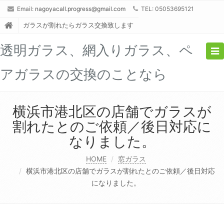
Email:
nagoyacall.progress@gmail.com
TEL: 05053695121
ガラスが割れたらガラス交換致します
透明ガラス、網入りガラス、ペ
Tog
nav
アガラスの交換のことなら
横浜市港北区の店舗でガラスが
割れたとのご依頼／後日対応に
なりました。
HOME
窓ガラス
横浜市港北区の店舗でガラスが割れたとのご依頼／後日対応
になりました。