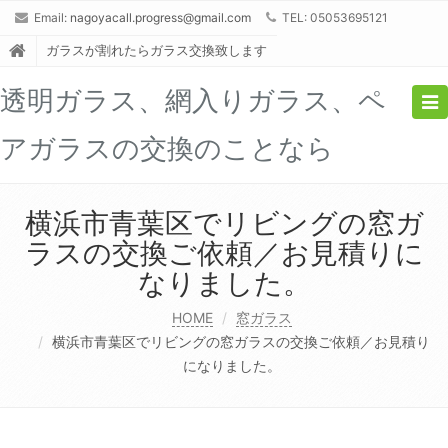
Email:
nagoyacall.progress@gmail.com
TEL: 05053695121
ガラスが割れたらガラス交換致します
透明ガラス、網入りガラス、ペ
Tog
nav
アガラスの交換のことなら
横浜市青葉区でリビングの窓ガ
ラスの交換ご依頼／お見積りに
なりました。
HOME
窓ガラス
横浜市青葉区でリビングの窓ガラスの交換ご依頼／お見積り
になりました。