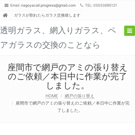
Email:
nagoyacall.progress@gmail.com
TEL: 05053695121
ガラスが割れたらガラス交換致します
透明ガラス、網入りガラス、ペ
Tog
nav
アガラスの交換のことなら
座間市で網戸のアミの張り替え
のご依頼／本日中に作業が完了
しました。
HOME
網戸の張り替え
座間市で網戸のアミの張り替えのご依頼／本日中に作業が完
了しました。