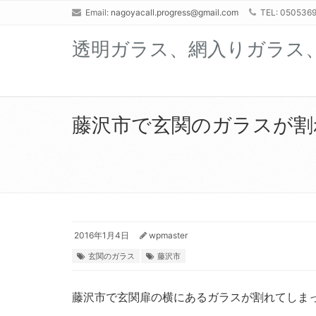
Email:
nagoyacall.progress@gmail.com
TEL: 0505369
透明ガラス、網入りガラス
藤沢市で玄関のガラスが割
2016年1月4日
wpmaster
玄関のガラス
藤沢市
藤沢市で玄関扉の横にあるガラスが割れてしま