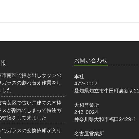
お問い合わせ
情報
原市南区で掃き出しサッシの
本社
りガラスの割れ替え作業をし
472-0007
ました
愛知県知立市牛田町裏新切22
市青葉区で古い戸建ての木枠
大和営業所
ラスが割れてしまって特注ガ
242-0024
の交換をして来ました
神奈川県大和市福田2429-1
市でガラスの交換依頼が入り
名古屋営業所
た