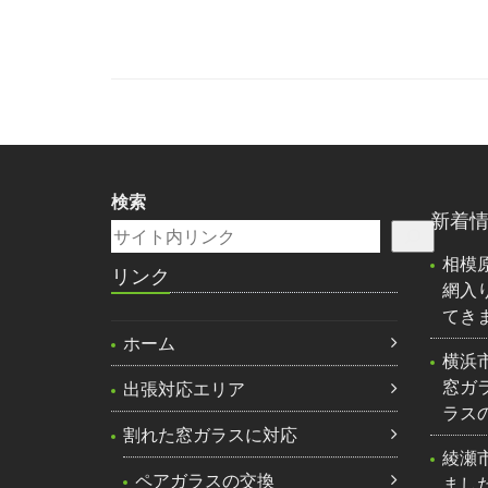
検索
新着
相模
リンク
網入
てき
ホーム
横浜
窓ガ
出張対応エリア
ラス
割れた窓ガラスに対応
綾瀬
ペアガラスの交換
まし